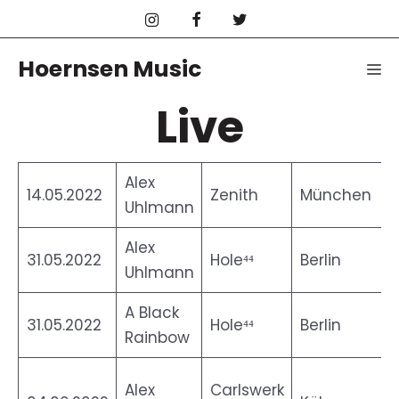
Skip
to
content
Hoernsen Music
M
Live
Alex
14.05.2022
Zenith
München
Uhlmann
Alex
31.05.2022
Hole⁴⁴
Berlin
Uhlmann
A Black
31.05.2022
Hole⁴⁴
Berlin
Rainbow
Alex
Carlswerk